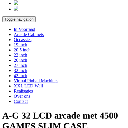
Toggle navigation
In Voorraad
Arcade Cabinets
Occassies
19 inch
20.5 inch
22 inch
26 inch
27 inch
32 inch
42 inch
Virtual Pinball Machines
XXL LED Wall
Realisaties
Over ons
Contact
A-G 32 LCD arcade met 4500
GAMES SLIM CASE