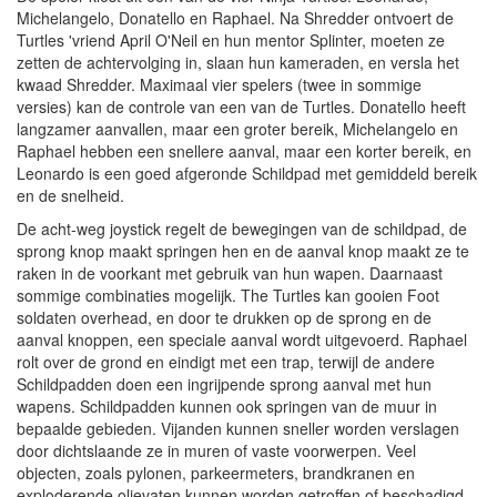
Michelangelo, Donatello en Raphael. Na Shredder ontvoert de
Turtles 'vriend April O'Neil en hun mentor Splinter, moeten ze
zetten de achtervolging in, slaan hun kameraden, en versla het
kwaad Shredder. Maximaal vier spelers (twee in sommige
versies) kan de controle van een van de Turtles. Donatello heeft
langzamer aanvallen, maar een groter bereik, Michelangelo en
Raphael hebben een snellere aanval, maar een korter bereik, en
Leonardo is een goed afgeronde Schildpad met gemiddeld bereik
en de snelheid.
De acht-weg joystick regelt de bewegingen van de schildpad, de
sprong knop maakt springen hen en de aanval knop maakt ze te
raken in de voorkant met gebruik van hun wapen. Daarnaast
sommige combinaties mogelijk. The Turtles kan gooien Foot
soldaten overhead, en door te drukken op de sprong en de
aanval knoppen, een speciale aanval wordt uitgevoerd. Raphael
rolt over de grond en eindigt met een trap, terwijl de andere
Schildpadden doen een ingrijpende sprong aanval met hun
wapens. Schildpadden kunnen ook springen van de muur in
bepaalde gebieden. Vijanden kunnen sneller worden verslagen
door dichtslaande ze in muren of vaste voorwerpen. Veel
objecten, zoals pylonen, parkeermeters, brandkranen en
exploderende olievaten kunnen worden getroffen of beschadigd