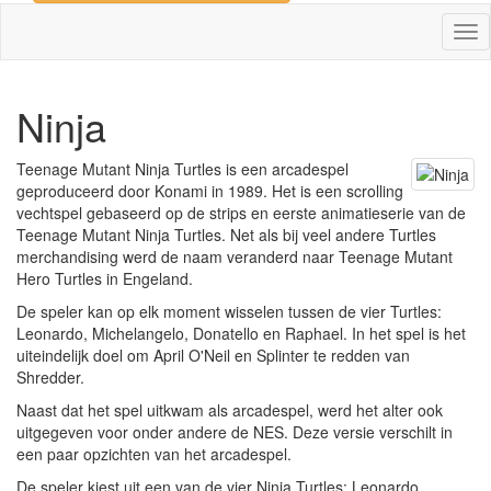
Tog
nav
Ninja
Teenage Mutant Ninja Turtles is een arcadespel
geproduceerd door Konami in 1989. Het is een scrolling
vechtspel gebaseerd op de strips en eerste animatieserie van de
Teenage Mutant Ninja Turtles. Net als bij veel andere Turtles
merchandising werd de naam veranderd naar Teenage Mutant
Hero Turtles in Engeland.
De speler kan op elk moment wisselen tussen de vier Turtles:
Leonardo, Michelangelo, Donatello en Raphael. In het spel is het
uiteindelijk doel om April O'Neil en Splinter te redden van
Shredder.
Naast dat het spel uitkwam als arcadespel, werd het alter ook
uitgegeven voor onder andere de NES. Deze versie verschilt in
een paar opzichten van het arcadespel.
De speler kiest uit een van de vier Ninja Turtles: Leonardo,